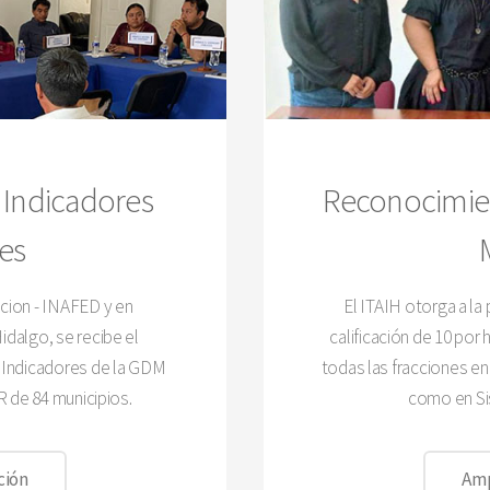
Indicadores
Reconocimie
es
cion - INAFED y en
El ITAIH otorga a la
dalgo, se recibe el
calificación de 10 por
 Indicadores de la GDM
todas las fracciones e
 de 84 municipios.
como en Si
ción
Amp