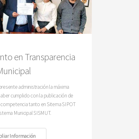
nto en Transparencia
Municipal
 presente administración la máxima
 haber cumplido con la publicación de
n competencia tanto en Sitema SIPOT
stema Municipal SISMUT.
liar Información