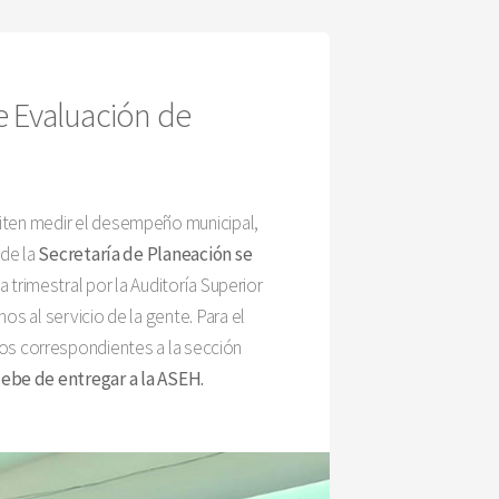
e Evaluación de
iten medir el desempeño municipal,
sde la
Secretaría de Planeación se
trimestral por la Auditoría Superior
s al servicio de la gente. Para el
tos correspondientes a la sección
ebe de entregar a la ASEH.