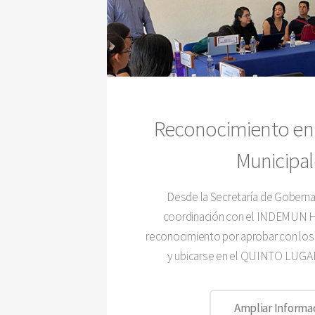
Reconocimiento en 
Municipal
Desde la Secretaría de Goberna
coordinación con el INDEMUN Hi
reconocimiento por aprobar con los
y ubicarse en el QUINTO LUGAR
Ampliar Informa